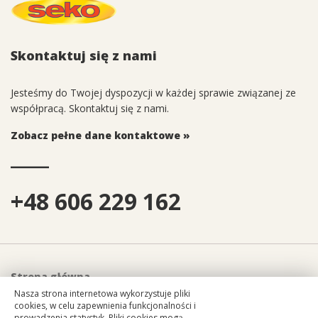
Skontaktuj się z nami
Jesteśmy do Twojej dyspozycji w każdej sprawie związanej ze
współpracą. Skontaktuj się z nami.
Zobacz pełne dane kontaktowe »
______
+48 606 229 162
Strona główna
Nasza strona internetowa wykorzystuje pliki
Części zamienne
cookies, w celu zapewnienia funkcjonalności i
Serwis maszyn
prowadzenia statystyk. Pliki cookies mogą