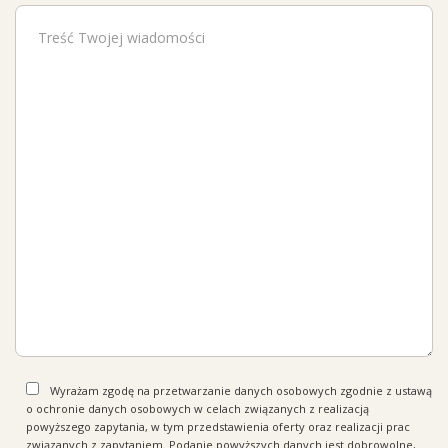
Wyrażam zgodę na przetwarzanie danych osobowych zgodnie z ustawą
o ochronie danych osobowych w celach związanych z realizacją
powyższego zapytania, w tym przedstawienia oferty oraz realizacji prac
związanych z zapytaniem. Podanie powyższych danych jest dobrowolne,