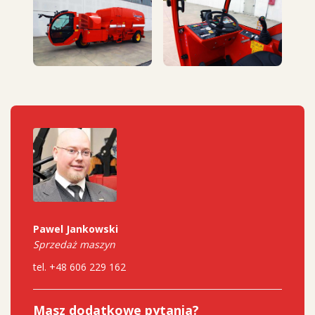
Pawel Jankowski
Sprzedaż maszyn
tel. +48 606 229 162
Masz dodatkowe pytania?