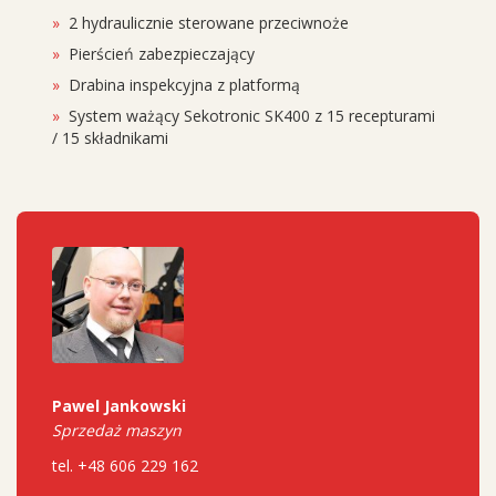
2 hydraulicznie sterowane przeciwnoże
Pierścień zabezpieczający
Drabina inspekcyjna z platformą
System ważący Sekotronic SK400 z 15 recepturami
/ 15 składnikami
Pawel Jankowski
Sprzedaż maszyn
tel. +48 606 229 162