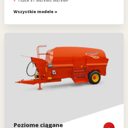
TIGER V1 ME/VMS ME/VMF
Wszystkie modele »
Poziome ciągane
»